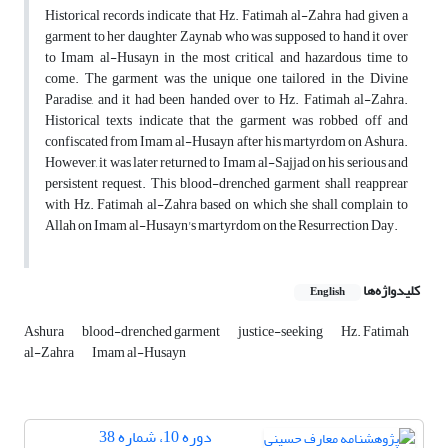
Historical records indicate that Hz. Fatimah al-Zahra had given a
garment to her daughter Zaynab who was supposed to hand it over
to Imam al-Husayn in the most critical and hazardous time to
come. The garment was the unique one tailored in the Divine
Paradise, and it had been handed over to Hz. Fatimah al-Zahra.
Historical texts indicate that the garment was robbed off and
confiscated from Imam al-Husayn after his martyrdom on Ashura.
However, it was later returned to Imam al-Sajjad on his serious and
persistent request. This blood-drenched garment shall reapprear
with Hz. Fatimah al-Zahra based on which she shall complain to
Allah on Imam al-Husayn's martyrdom on the Resurrection Day.
کلیدواژه‌ها
English
Ashura
blood-drenched garment
justice-seeking
Hz. Fatimah
al-Zahra
Imam al-Husayn
دوره 10، شماره 38