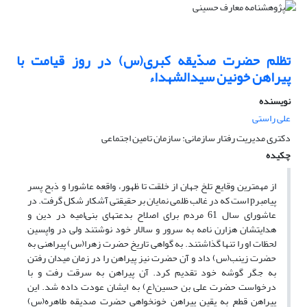
تظلم حضرت صدّیقه کبری(س) در روز قیامت با
پیراهن خونین سیدالشهداء
نویسنده
علی راستی
دکتری مدیریت رفتار سازمانی: سازمان تامین اجتماعی
چکیده
از مهمترین وقایع تلخ جهان از خلقت تا ظهور، واقعه عاشورا و ذبح پسر
پیامبرp است که در غالب ظلمی نمایان بر حقیقتی آشکار شکل گرفت. در
عاشورای سال 61 مردم برای اصلاح بدعت­های بنی‌امیه در دین و
هدایتشان هزارن نامه به سرور و سالار خود نوشتند ولی در واپسین
لحظات او را تنها گذاشتند. به گواهی تاریخ حضرت زهرا(س) پیراهنی به
حضرت زینب(س) داد و آن حضرت نیز پیراهن را در زمان میدان رفتن
به جگر گوشه خود تقدیم کرد. آن پیراهن به سرقت رفت و با
درخواست حضرت علی بن حسین(ع) به ایشان عودت داده شد. این
پیراهن قطع به یقین پیراهن خون­خواهی حضرت صدیقه طاهره(س)