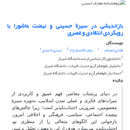
بازاندیشی در سیرة حسینی و نهضت عاشورا با
رویکردی انتقادی و عَصری
نویسندگان
3
2
1
هادی انصاف
زهرا قاسم نژاد
مهدی احمدی
1
دانشجوی کارشناسی ارشددانشگاه شیراز
2
دانشیار علوم قرآن و حدیث، الهیات، دانشگاه شیراز
3
استادیار علوم قرآن و حدیث، الهیات، دانشگاه شیراز
چکیده
در دنیای پرشتاب معاصر، فهم عمیق و کاربردی از
میراث‌های فکری و عملی تمدن اسلامی، به‌ویژه سیرة
معصومین
، ضرورتی اجتناب‌ناپذیر است؛ زیرا چالش‌های
پیچیده اجتماعی، سیاسی، فرهنگی و اخلاقی امروز،
بازخوانی این الگوهای متعالی را از منظری نو،
اجتناب‌ناپذیر می‌سازد. هدف از این پژوهش، تحلیل و تبیین