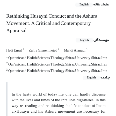
عنوان مقاله
English
Rethinking Husayni Conduct and the Ashura
Movement: A Critical and Contemporary
Appraisal
نویسندگان
English
1
2
3
Hadi Ensaf
Zahra Ghasemnejad
Mahdi Ahmadi
1
Qur’anic and Hadith Sciences, Theology, Shiraz University, Shiraz, Iran
2
Qur’anic and Hadith Sciences, Theology, Shiraz University, Shiraz, Iran
3
Qur’anic and Hadith Sciences, Theology, Shiraz University, Shiraz, Iran
چکیده
English
In the hasty world of today life, one can hardly dispense
with the lives and times of the Infallible dignitaries. In this
way, re-reading and re-thinking the life conduct of Imam
al-Husayn and his Ashura movement are necessary for