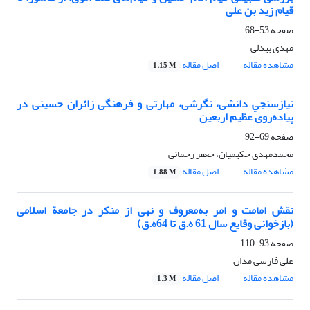
قیام زید بن علی
صفحه
53-68
مهدی بیدلی
مشاهده مقاله
اصل مقاله
1.15 M
نیازسنجیِ دانشی، نگرشی، مهارتی و فرهنگی زائران حسینی در
پیاده‌روی عظیم اربعین
صفحه
69-92
محمدمهدی حکیمیان، جعفر رحمانی
مشاهده مقاله
اصل مقاله
1.88 M
نقش امامت و امر به‌معروف و نهی از منکر در جامعة اسلامی
(بازخوانی وقایع سال 61 ه.ق تا 64ه.ق)
صفحه
93-110
علی فارسی مدان
مشاهده مقاله
اصل مقاله
1.3 M