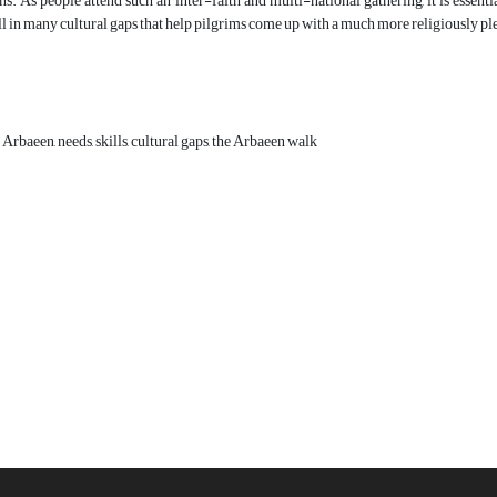
ns. As people attend such an inter-faith and multi-national gathering, it is essenti
fill in many cultural gaps that help pilgrims come up with a much more religiously p
rbaeen, needs, skills, cultural gaps, the Arbaeen walk