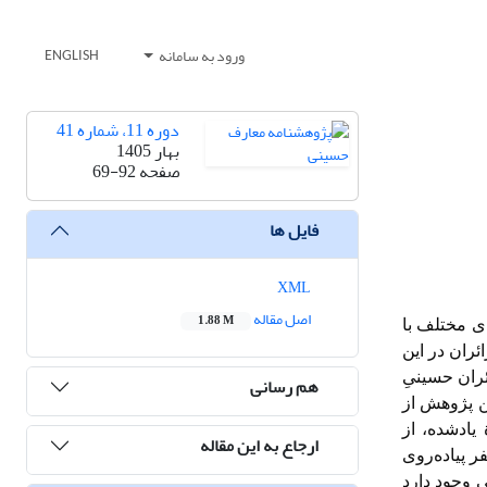
ورود به سامانه
ENGLISH
دوره 11، شماره 41
بهار 1405
صفحه
69-92
فایل ها
XML
اصل مقاله
1.88 M
ی مختلف با
ئران در این
ئران حسینیِ
هم رسانی
ین پژوهش از
یادشده، از
ارجاع به این مقاله
 بیش از سه سفر پیاده‌روی
ی وجود دارد