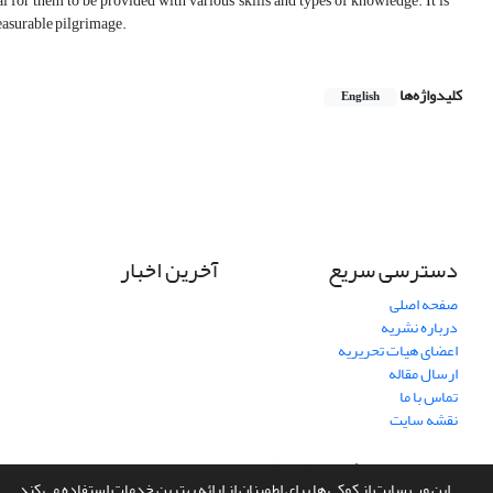
al for them to be provided with various skills and types of knowledge. It is
leasurable pilgrimage.
کلیدواژه‌ها
English
دسترسی سریع
آخرین اخبار
صفحه اصلی
درباره نشریه
اعضای هیات تحریریه
ارسال مقاله
تماس با ما
نقشه سایت
سامانه مدیریت نشریات علمی.
طراحی و پیاده سازی از
سیناوب
این وب سایت از کوکی ها برای اطمینان از ارائه بهترین خدمات استفاده می کند.