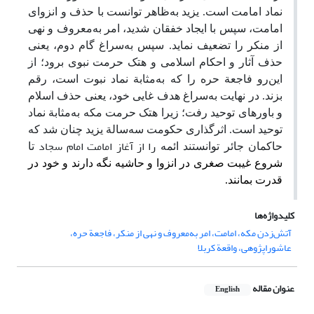
نماد امامت است. یزید به‌ظاهر توانست با حذف و انزوای
امامت، سپس با ایجاد خفقان شدید، امر به‌معروف و نهی
از منکر را تضعیف نماید. سپس به‌سراغ گام دوم، یعنی
حذف آثار و احکام اسلامی و هتک حرمت نبوی برود؛ از
این‌رو فاجعة حره را که به‌مثابة نماد نبوت است، رقم
بزند. در نهایت به‌سراغ هدف غایی خود، یعنی حذف اسلام
و باور‌های توحید رفت؛ زیرا هتک حرمت مکه به‌مثابة نماد
توحید است. اثرگذاری حکومت سه‌سالة یزید چنان شد که
را از آغاز امامت امام سجاد
حاکمان جائر توانستند ائمه
تا
شروع غیبت صغری در انزوا و حاشیه نگه دارند و خود در
قدرت بمانند.
کلیدواژه‌ها
آتش‌زدن مکه، امامت، امر به‌معروف و نهی از منکر، فاجعة حره،
عاشوراپژوهی، واقعة کربلا
عنوان مقاله
English