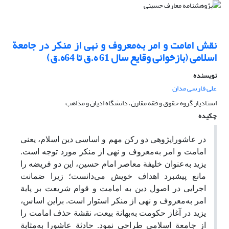
نقش امامت و امر به‌معروف و نهی از منکر در جامعة
اسلامی (بازخوانی وقایع سال 61 ه.ق تا 64ه.ق)
نویسنده
علی فارسی مدان
استادیار گروه حقوق و فقه مقارن، دانشگاه ادیان و مذاهب
چکیده
در عاشوراپژوهی دو رکن مهم و اساسی دین اسلام، یعنی
امامت و امر به‌معروف و نهی از منکر مورد توجه است.
یزید به‌عنوان خلیفة معاصر امام حسین
، این دو فریضه را
مانع پیشبرد اهداف خویش می‌دانست؛ زیرا ضمانت
اجرایی در اصول دین به امامت و قوام شریعت بر پایة
امر به‌معروف و نهی از منکر استوار است. براین اساس،
یزید در آغاز حکومت به‌بهانة بیعت، نقشة حذف امامت را
از جامعة اسلامی طراحی نمود. حادثة عاشورا به‌مثابة