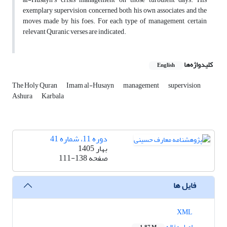
exemplary supervision concerned both his own associates and the
moves made by his foes. For each type of management, certain
relevant Quranic verses are indicated.
کلیدواژه‌ها
English
The Holy Quran
Imam al-Husayn
management
supervision
Ashura
Karbala
دوره 11، شماره 41
بهار 1405
صفحه
111-138
فایل ها
XML
اصل مقاله