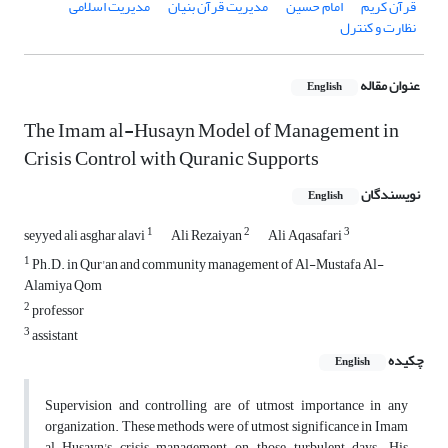
قرآن کریم
امام حسین
مدیریت قرآن بنیان
مدیریت اسلامی
نظارت و کنترل
عنوان مقاله
English
The Imam al-Husayn Model of Management in
Crisis Control with Quranic Supports
نویسندگان
English
1
2
3
seyyed ali asghar alavi
Ali Rezaiyan
Ali Aqasafari
1
Ph.D. in Qur'an and community management of Al-Mustafa Al-
Alamiya Qom
2
professor
3
assistant
چکیده
English
Supervision and controlling are of utmost importance in any
organization. These methods were of utmost significance in Imam
al-Husayn's crisis management on those turbulent days. His