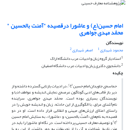
امام حسین(ع) و عاشورا درقصیده "آمنت بالحسین "
محمّد مهدی جواهری
نویسندگان
2
1
محمود شهبازی
اصغر شهبازی
1
استادیار گروه زبان و ادبیات عرب دانشگاه اراک
2
دانشجوی دکتری زبان و ادبیات عرب دانشگاه اصفهان
چکیده
(ع)
حماسه‌ی جاویدان امام حسین
، در ادبیات بازتابی گسترده داشته و از
دیر باز قالب‌های ادبی گوناگون عرصه‌ی نمایش اندیشه و عواطف ادبا و
نویسندگان بسیاری بوده است. محمّد مهدی جواهری، سراینده
نام‌آشنای عراق، با الگوگیری از این حادثه، زبان و اندیشه خویش را در
راستای اعتلای ارزش‌های میهنی و انقلابی قرار داده است. او در دو
قصیده به نام‌های «آمنتُ بالحسین» و «عاشورا»، به ستایش امام حسین
(ع)
و توصیف معارف حسینی پرداخته است. در نگاه او عاشورا را باید در
متن تاریخ شناخت و آن را از تحریفات به دور داشت، از این رو با