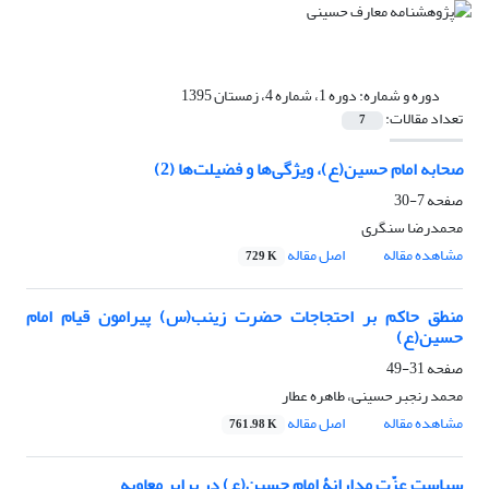
دوره و شماره:
دوره 1، شماره 4، زمستان 1395
تعداد مقالات:
7
صحابه امام حسین(ع)، ویژگی‌ها و فضیلت‌ها (2)
صفحه
7-30
محمدرضا سنگری
مشاهده مقاله
اصل مقاله
729 K
منطق حاکم بر احتجاجات حضرت زینب(س) پیرامون قیام امام
حسین(ع)
صفحه
31-49
محمد رنجبر حسینی، طاهره عطار
مشاهده مقاله
اصل مقاله
761.98 K
سیاست عزّت مدارانۀ امام حسین(ع) در برابر معاویه