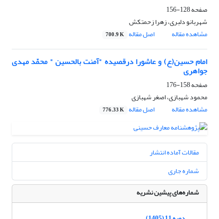
صفحه
128-156
شهربانو دلبری، زهرا زحمتکش
مشاهده مقاله
اصل مقاله
700.9 K
امام حسین(ع) و عاشورا درقصیده "آمنت بالحسین " محمّد مهدی
جواهری
صفحه
158-176
محمود شهبازی، اصغر شهبازی
مشاهده مقاله
اصل مقاله
776.33 K
مقالات آماده انتشار
شماره جاری
شماره‌های پیشین نشریه
دوره 11 (1405)