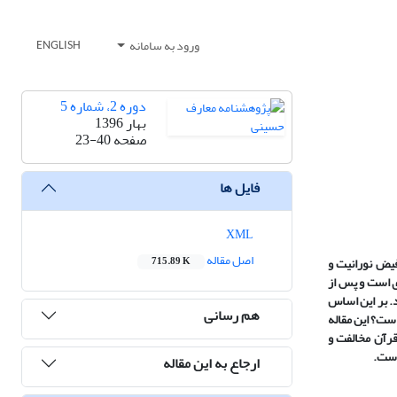
ورود به سامانه
ENGLISH
دوره 2، شماره 5
بهار 1396
صفحه
23-40
فایل ها
XML
اصل مقاله
فیض نورانیت و
715.89 K
ی است و پس از
د. بر این اساس
هم رسانی
ست؟ این مقاله
قرآن مخالفت و
 است
.
ارجاع به این مقاله