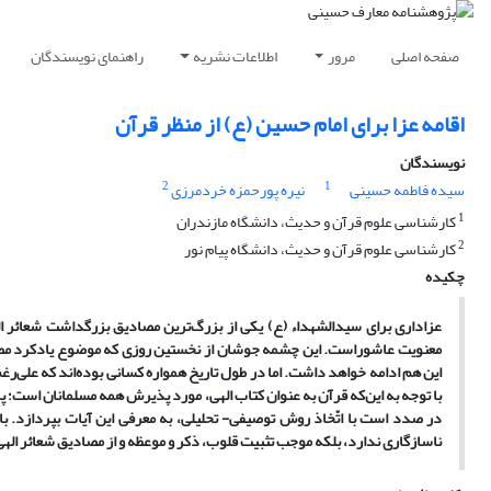
صفحه اصلی
مرور
اطلاعات نشریه
راهنمای نویسندگان
اقامه عزا برای امام حسین (ع) از منظر قرآن
نویسندگان
2
1
سیده فاطمه حسینی
نیره پورحمزه خردمرزی
1
کارشناسی علوم قرآن و حدیث، دانشگاه مازندران
2
کارشناسی علوم قرآن و حدیث، دانشگاه پیام نور
چکیده
عزاداری برای سیدالشهداء (ع) یکی از بزرگ‌ترین مصادیق بزرگداشت شعائر ال
معنویت عاشوراست. این چشمه جوشان از نخستین روزی که موضوع یادکرد مصیبت
این هم ادامه خواهد داشت
.
اما در طول تاریخ همواره کسانی بوده‌اند که علی‌رغم
با توجه به این‌که قرآن به عنوان کتاب الهی، مورد پذیرش همه مسلمانان است؛
پ
در صدد است با اتّخاذ روش توصیفی- تحلیلی، به معرفی این آیات بپردازد.
با
ناسازگاری ندارد، بلکه موجب تثبیت قلوب، ذکر و موعظه و از مصادیق شعائر الهی