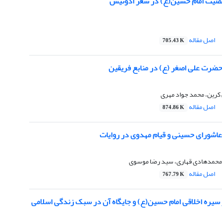
یت امام حسین(ع) در شعر أدونیس
اصل مقاله
705.43 K
حضرت علی اصغر (ع) در منابع فریقین
رین، محمد جواد مهری
اصل مقاله
874.86 K
شورای حسینی و قیام مهدوی در روایات
، محمدهادی قهاری، سید رضا موسوی
اصل مقاله
767.79 K
سیره اخلاقی امام حسین(ع) و جایگاه آن در سبک زندگی اسلامی