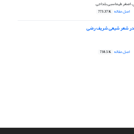
 اصغر طهماسبی بلداجی
اصل مقاله
773.37 K
 در شعر شیعی شریف رضی
اصل مقاله
738.5 K