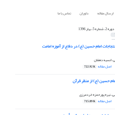
ارسال مقاله
داوران
تماس با ما
دوره 2، شماره 5، بهار 1396
تجاجات امام حسین (ع) در دفاع از آموزه امامت
، انسیه دهقان
اصل مقاله
722.92 K
امام حسین (ع) از منظر قرآن
، نیره پورحمزه خردمرزی
اصل مقاله
715.89 K