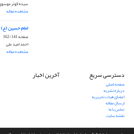
سیده کوثر موسوی،
مشاهده مقاله
امام حسین (ع)
صفحه
141-162
احمد امید علی
مشاهده مقاله
دسترسی سریع
آخرین اخبار
صفحه اصلی
درباره نشریه
اعضای هیات تحریریه
ارسال مقاله
تماس با ما
نقشه سایت
سامانه مدیریت نشریات علمی.
طراحی و پیاده سازی از
سیناوب