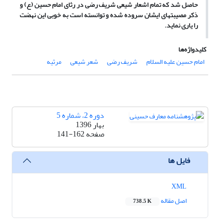
حاصل شد که تمام اشعار شیعی شریف رضی در رثای امام حسین (ع) و
ذکر مصیبتهای ایشان سروده شده و توانسته است به خوبی این نهضت
را یاری نماید.
کلیدواژه‌ها
امام حسین علیه السلام
شریف رضی
شعر شیعی
مرثیه
دوره 2، شماره 5
بهار 1396
صفحه
141-162
فایل ها
XML
اصل مقاله
738.5 K