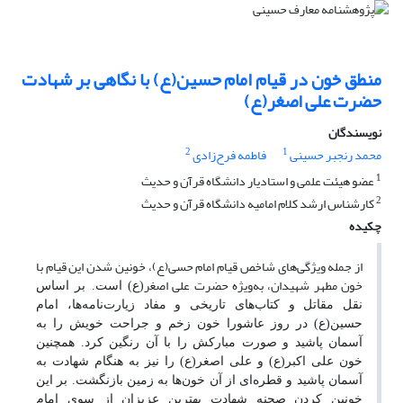
منطق خون در قیام امام حسین(ع) با نگاهی بر شهادت
حضرت علی اصغر(ع)
نویسندگان
2
1
محمد رنجبر حسینی
فاطمه فرح‌زادی
1
عضو هیئت علمی و استادیار دانشگاه قرآن و حدیث
2
کارشناس ارشد کلام امامیه دانشگاه قرآن و حدیث
چکیده
از جمله ویژگی‌های شاخص قیام امام حسی(ع)، خونین شدن این قیام با
خون مطهر شهیدان، به‌ویژه حضرت علی اصغر
(ع)
است. بر اساس
نقل مقاتل و کتاب‌های تاریخی و مفاد زیارت‌نامه‌ها، امام
حسین
(ع)
در روز عاشورا خون زخم و جراحت خویش را به
آسمان پاشید و صورت مبارکش را با آن رنگین کرد. همچنین
خون علی اکبر
(ع)
و علی اصغر
(ع)
را نیز به هنگام شهادت به
آسمان پاشید و قطره‌ای از آن خون‌ها به زمین بازنگشت. بر این
خونین کردن صحنه شهادتِ بهترین عزیزان از سوی امام