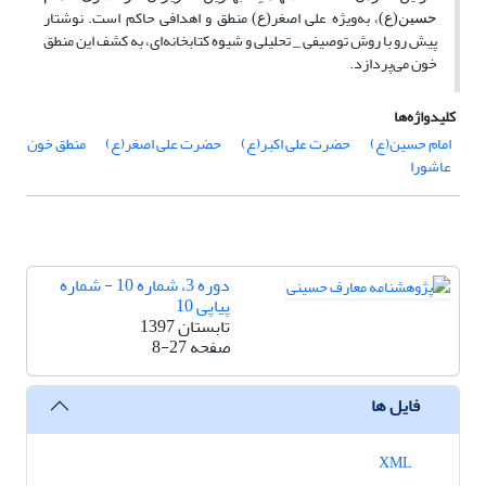
، به‌ویژه علی اصغر
منطق و اهدافی حاکم است. نوشتار
حسین
(ع)
(ع)
پیش رو با روش توصیفی _ تحلیلی و شیوه کتابخانه‌ای، به کشف این منطق
خون می‌پردازد.
کلیدواژه‌ها
امام حسین(ع)
حضرت علی اکبر(ع)
حضرت علی اصغر(ع)
منطق خون
عاشورا
دوره 3، شماره 10 - شماره
پیاپی 10
تابستان 1397
صفحه
8-27
فایل ها
XML