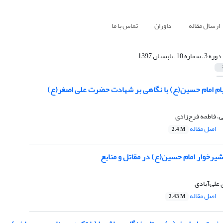
ارسال مقاله
داوران
تماس با ما
دوره 3، شماره 10، تابستان 1397
ام امام حسین(ع) با نگاهی بر شهادت حضرت علی اصغر(ع)
، فاطمه فرح‌زادی
اصل مقاله
2.4 M
یرخوار امام حسین(ع) در مقاتل و منابع
علی‌آبادی
اصل مقاله
2.43 M