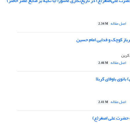
رت علی‌اصغر(ع) در تاریخ‌نگاری عاشورا (با تکیه بر منابع عصر حاضر)
اصل مقاله
2.34 M
باز کوچک و فدایی امام حسین
کرین
اصل مقاله
2.46 M
انوی باوفای کربلا
اصل مقاله
2.41 M
ارۀ حضرت علی اصغر(ع)