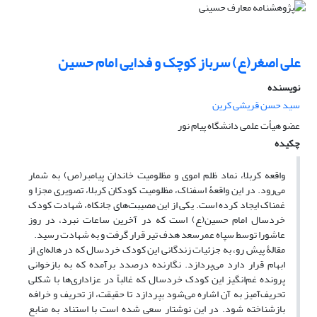
علی اصغر(ع) سرباز کوچک و فدایی امام حسین
نویسنده
سید حسن قریشی کرین
عضو هیأت علمی دانشگاه پیام نور
چکیده
واقعه کربلا، نماد ظلم اموی و مظلومیت خاندان پیامبر(ص) به شمار
می‌رود. در این واقعۀ اسفناک، مظلومیت کودکان کربلا، تصویری مجزا و
غمناک ایجاد کرده است. یکی از این مصیبت‌های جانکاه، شهادت کودک
خردسال امام حسین(ع) است که در آخرین ساعات نبرد، در روز
عاشورا توسط سپاه عمرسعد هدف تیر قرار گرفت و به شهادت رسید.
مقالۀ پیش رو، به جزئیات زندگانی این کودک خردسال که در هاله‌ای از
ابهام قرار دارد می‌پردازد. نگارنده درصدد برآمده که به بازخوانی
پرونده غم‌انگیز این کودک خردسال که غالباً در عزاداری‌ها با شکلی
تحریف‌آمیز به آن اشاره می‌شود بپردازد تا حقیقت، از تحریف و خرافه
بازشناخته شود. در این نوشتار سعی شده است با استناد به منابع