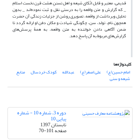
قدیمی، معتبر و قابل اتّکای شیعه و اهل تسننِ هشت قرن نخست اسلام
_ که گزارش و متن واقعه را به درستی نقل و ثبت نموده‌اند _ بدون
تحلیل وبرداشت از واقعه، تصویری روشن از جزئیات زندگی آن حضرت
همچون نام، تولد، سن، چگونگی شهادت و مکان دفن او ارائه گردد تا
ضمن آگاهی دادنِ خواننده به متن واقعه، به همۀ پرسش‌های
گزارش‌های مربوط به آن پاسخ دهد.
کلیدواژه‌ها
امام حسین(ع)
علی اصغر(ع)
عبدالله
کودک خردسال
منابع
شیعه و سنی
دوره 3، شماره 10 - شماره
پیاپی 10
تابستان 1397
صفحه
70-101