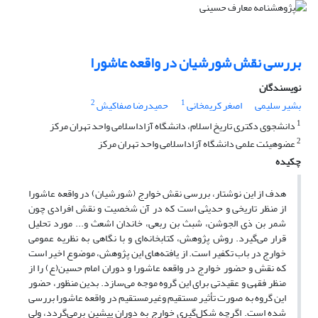
بررسی نقش شورشیان در واقعه عاشورا
نویسندگان
2
1
بشیر سلیمی
اصغر کریمخانی
حمیدرضا صفاکیش
1
دانشجوی دکتری تاریخ اسلام، دانشگاه آزاداسلامی واحد تهران مرکز
2
عضوهیئت علمی دانشگاه آزاداسلامی واحد تهران مرکز
چکیده
هدف از این نوشتار، بررسی نقش خوارج (شورشیان) در واقعه عاشورا
از منظر تاریخی و حدیثی است که در آن شخصیت و نقش افرادی چون
شمر بن ذی الجوشن، شبث بن ربعی، خاندان اشعث و... مورد تحلیل
قرار می‌گیرد. روش پژوهش، کتابخانه‌ای و با نگاهی به نظریه عمومی
خوارج در باب تکفیر است. از یافته‌های این پژوهش، موضوع اخیر است
که نقش و حضور خوارج در واقعه عاشورا و دوران امام حسین(ع) را از
منظر فقهی و عقیدتی برای این گروه موجه می‌سازد. بدین منظور، حضور
این گروه به صورت تأثیر مستقیم وغیرمستقیم در واقعه عاشورا بررسی
شده است. اگرچه شکل‌گیری خوارج به دوران پیشین برمی‌گردد، ولی