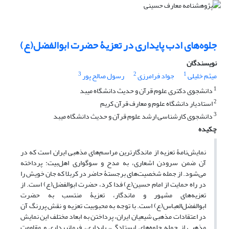
جلوه‌های ادب پایداری در تعزیۀ حضرت ابوالفضل(ع)
نویسندگان
3
2
1
میثم خلیلی
جواد فرامرزی
رسول صالح پور
1
دانشجوی دکتری علوم قرآن و حدیث دانشگاه میبد
2
استادیار دانشگاه علوم و معارف قرآن کریم
3
دانشجوی کارشناسی ارشد علوم قرآن و حدیث دانشگاه میبد
چکیده
نمایش‌نامۀ تعزیه از ماندگارترین مراسم‌های مذهبی ایران است که در
آن ضمن سرودن اشعاری، به مدح و سوگواری اهل‌بیت: پرداخته
می‌شود. از جمله شخصیت‌های برجستۀ حاضر در کربلا که جان خویش را
در راه حمایت از امام حسین(ع) فدا کرد، حضرت ابوالفضل(ع) است. از
تعزیه‌های مشهور و ماندگار، تعزیۀ منتسب به حضرت
ابوالفضل‌العباس(ع) است. با توجه به محبوبیت تعزیه و نقش پررنگ آن
در اعتقادات مذهبی شیعیان ایران، پرداختن به ابعاد مختلف این نمایش
مذهبی از جمله جلوه‌های ایستادگی، پایداری، فرمانبرداری و مقاومت