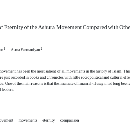
 of Eternity of the Ashura, Movement Compared with Ot
1
2
yan
Asma Farmaniyan
vement has been the most salient of all movements in the history of Islam. This 
 just recorded in books and chronicles, with little sociopolitical and cultural effec
e. One of the main reasons is that the imamate of Imam al-Husayn had long been as
l leaders.
movement
movements
eternity
comparison