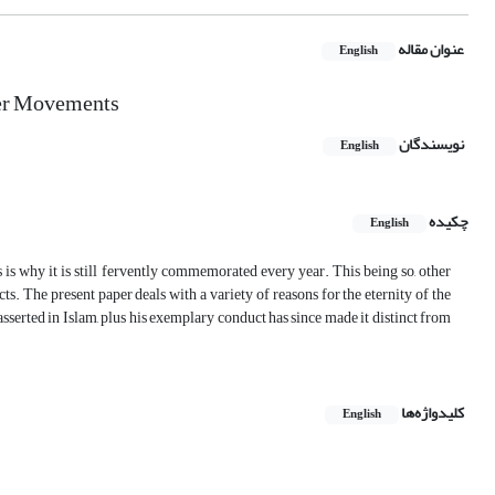
عنوان مقاله
English
her Movements
نویسندگان
English
چکیده
English
is why it is still fervently commemorated every year. This being so, other
ts. The present paper deals with a variety of reasons for the eternity of the
serted in Islam, plus his exemplary conduct has since made it distinct from
کلیدواژه‌ها
English