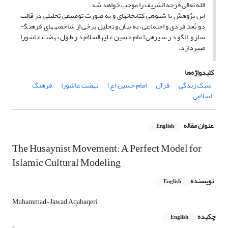
الله تعالی فرجه الشریف را موجب خواهد شد.
این پژوهش با شیوه­ی کتابخانه­ای و به صورت توصیفی تحلیلی در قالب
دو بُعد فردی و اجتماعی، به بیان و تحلیل برخی از شاخصه­های فرهنگ­
ساز و الگو در سیره­ی امام حسین علیه­السلام در طول نهضت عاشورا
می­پردازد.
کلیدواژه‌ها
سبک زندگی
قرآن
امام حسین (ع)
نهضت عاشورا
فرهنگ
اسلامی
عنوان مقاله
English
The Husaynist Movement: A Perfect Model for
Islamic Cultural Modeling
نویسنده
English
Muhammad-Jawad Aqabaqeri
چکیده
English