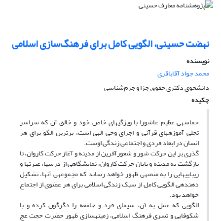
نهضت حسینی، الگویی کامل برای فرهنگ‌سازی اسلامی
نویسنده
محمد جواد آقاباقری
دانشجوی دکتری حقوق جزا و جرم‌شناسی
چکیده
حماسه­ی عظیم عاشورا با ویژگی­های خاص خود و خالق آن که سراسر
تجلی آموزه­­های قرآنی و اجرای وحی الهی است، برترین الگو برای هر
انسان در ابعاد فردی و اجتماعی زندگی اوست.
گذری بر این حرکت شور و شعورآفرین از مدینه و آغاز حرکت کاروان، تا
بازگشت به مدینه و پایان حرکت کاروان، نمایشگاهی از درس­ها، عبرت­ها و
زیبایی­هایی را به منصه­ی ظهور خواهد رساند که مجموعه­ی آن­ها، تشکیل
دهنده­ی الگویی کامل از سبک زندگی اسلامی برای هر عضوی از اجتماع
خواهد بود.
الگویی که عمل به آن، سیمای فرد و جامعه را دگرگون کرده و با
شکوفایی و تسری فرهنگ اسلامی، زمینه­سازی ظهور حضرت حجت عج