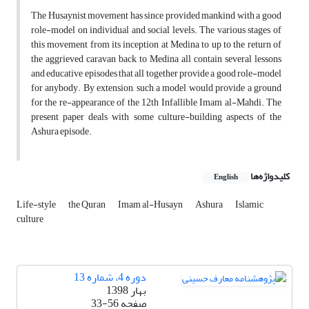
The Husaynist movement has since provided mankind with a good
role-model on individual and social levels. The various stages of
this movement from its inception at Medina to up to the return of
the aggrieved caravan back to Medina all contain several lessons
and educative episodes that all together provide a good role-model
for anybody. By extension, such a model would provide a ground
for the re-appearance of the 12th Infallible Imam al-Mahdi. The
present paper deals with some culture-building aspects of the
Ashura episode.
کلیدواژه‌ها
English
Life-style
the Quran
Imam al-Husayn
Ashura
Islamic
culture
دوره 4، شماره 13
بهار 1398
صفحه
33-56