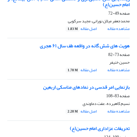
امام حسین(ع)
صفحه
49-72
محمدجعفر میلان نورانی، مجید سرکوبی
مشاهده مقاله
اصل مقاله
1.83 M
هویت های شش گانه در واقعه طف سال ۶۱ هجری
صفحه
73-82
حسین خنیفر
مشاهده مقاله
اصل مقاله
1.78 M
بازنمایی امر قدسی در نمادهای مناسکی اربعین
صفحه
83-108
نسیم کاهیرده، عفت دماوندی
مشاهده مقاله
اصل مقاله
2.28 M
تحریفات عزاداری امام حسین(ع)