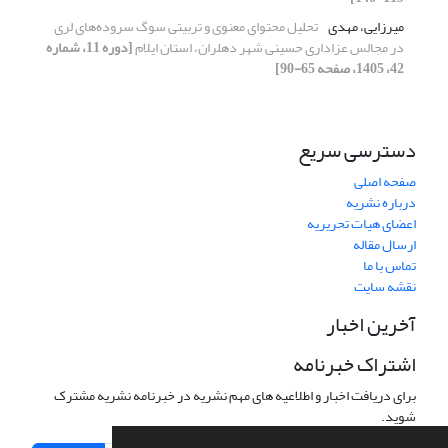
میرزایی، مهدی
تحلیل محتوای معنوی و تربیتی سوگ سروده‌های لری
در مجالس عزاداری حسینی شهر دهلران، استان ایلام
[دوره 11، شماره
42، 1405، صفحه 65-90]
دسترسی سریع
صفحه اصلی
درباره نشریه
اعضای هیات تحریریه
ارسال مقاله
تماس با ما
نقشه سایت
آخرین اخبار
اشتراک خبرنامه
برای دریافت اخبار و اطلاعیه های مهم نشریه در خبرنامه نشریه مشترک
شوید.