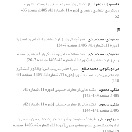
قاسم نژاد، زهرا
بازاندیشی در سیرة حسینی و نهضت عاشورا با
رویکردی انتقادی و عَصری
[دوره 11، شماره 41، 1405، صفحه 35-
52]
م
محمودی، سیدمهدی
فقرۀ پایانی در زیارت عاشورا، الحاقی یا اصیل؟
[دوره 11، شماره 41، 1405، صفحه 7-34]
محمودی، سیدمهدی
نقد مقاله «تحلیل و نقد یکی از فقره‌های نسخۀ
رایج زیارت عاشورا»
[دوره 11، شماره 42، 1405، صفحه 7-26]
مرادی کوچی، محمدصالح
سیرة حضرت زینب (س) و الگوی کنشگری
اجتماعی زن در نهضت عاشورا
[دوره 11، شماره 42، 1405، صفحه 91-
118]
ملکی، محمود
نکته هایی از معارف حسینی
[دوره 11، شماره 41،
1405، صفحه 139-142]
ملکی، محمود
نکته هایی از معارف حسینی
[دوره 11، شماره 42،
1405، صفحه 141-144]
میرزاپور، علی
فرهنگ مقاومت و شهادت در پدیدة اربعین حسینی:
آراء و اندیشه‌های مقام معظم رهبری
[دوره 11، شماره 42، 1405، صفحه
119-140]