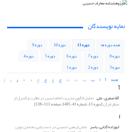
نمایه نویسندگان
همه دوره ها
دوره 11
دوره 10
دوره 9
دوره 8
دوره 7
دوره 6
دوره 5
دوره 4
دوره 3
دوره 2
دوره 1
همه
آ
ا
ب
پ
ت
ث
ج
چ
ح
خ
د
ذ
ر
ز
ژ
آ
آقا صفری، علی
تحلیل الگوی مدیریت امام حسین در نظارت و کنترل از
منظر قرآن
[دوره 11، شماره 41، 1405، صفحه 111-138]
ا
ابوزاده گتابی، یاسر
نقش اربعین حسینی در دست‌یابی به‌تمدن نوین