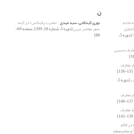
ن
ه مثابه
نوری کیذقانی، سید مهدی
حضرت رقیه(س) در آینه
(تحلیل
شعر معاصر عربی
[دوره 5، شماره 18، 1399، صفحه 69-
)
[دوره 5،
88]
معارف حسینی
از معارف
اب
[دوره 5،
از معارف
از معارف
در کلام
و مقام معظم