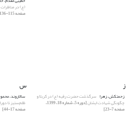
خطیبی مقدم، حا
(ع) در مناظرات
صفحه 115-136]
ز
س
زحمتکش، زهرا
سرگذشت حضرت رقیه (ع) در کربلا و
سالاروند، محمو
چگونگی شهادت ایشان
[دوره 5، شماره 18، 1399،
ظلم‌ستیز تا دور
صفحه 7-23]
صفحه 17-44]