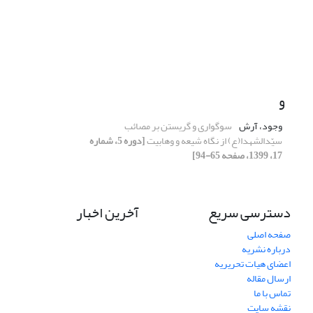
و
وجود، آرش
سوگواری و گریستن بر مصائب
سیّدالشهدا(ع) از نگاه شیعه و وهابیت
[دوره 5، شماره
17، 1399، صفحه 65-94]
دسترسی سریع
آخرین اخبار
صفحه اصلی
درباره نشریه
اعضای هیات تحریریه
ارسال مقاله
تماس با ما
نقشه سایت