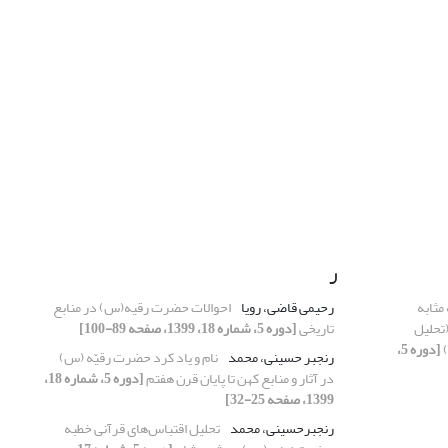
ر
 مثابه
رحیمی قاضی، رویا
احوالات حضرت رقیه(س) در منابع
(تحلیل
تاریخی
[دوره 5، شماره 18، 1399، صفحه 89-100]
)
[دوره 5،
رنجبر حسینی، محمد
نام و یاد کرد حضرت رقیّه (س)
در آثار و منابع کهن تا پایان قرن هفتم
[دوره 5، شماره 18،
1399، صفحه 25-32]
رنجبرحسینی، محمد
تحلیل اقتباس‌های قرآنی خطبه