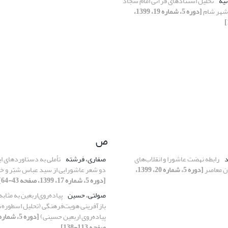
نیه
تحلیل استنادهای قرآنی امام سجاد
 شهر شام
[دوره 5، شماره 19، 1399،
ص
د
رابطه نهضت عاشورا و انقلاب‌های
صفاری، فرشته
تأملی به دستاورد‏های ا
ان معاصر
[دوره 5، شماره 20، 1399،
دو شعر عاشورایی از سید عباس شبّر و 
[دوره 5، شماره 17، 1399، صفحه 43-64]
صولتی، حسین
پیاده‌روی‌اربعین به مثابه
بازآفرینی هویت‌فرهنگی (تحلیل اسطوره‌ش
پیاده‌روی اربعین حسینی)
صفحه 113-138]