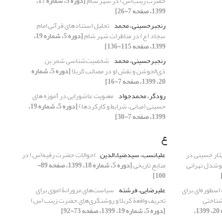
حضرت زینب(س) در شهر شام
[دوره 5، شماره 17،
1399، صفحه 7-26]
رنجبرحسینی، محمد
تحلیل استنادهای قرآنی امام
سجاد (ع) در مناظرات شهر شام
[دوره 5، شماره 19،
1399، صفحه 115-136]
رنجبرحسینی، محمد
شخصیت‌شناسی شمر بن
ذی‌الجوشن و نقش او در مصائب کربلا
[دوره 5، شماره
20، 1399، صفحه 7-16]
رودگر، محمدجواد
معنویت عاشورایی در آموزه های
حسینی (مبانی، شرایط و کارکردها)
[دوره 5، شماره 19،
1399، صفحه 7-30]
ع
یثار حسینی در
علیانسب، سیدضیاءالدین
احوالات حضرت رقیه(س) در
خوشدل تهرانی
منابع تاریخی
[دوره 5، شماره 18، 1399، صفحه 89-
100]
 اسطوره‌ای برای
علیرضایی، فرشته
سیاست‌های مزورانۀ اموی برای
ناختیِ
تحریف واقعۀ کربلا و روشنگری‌های حضرت زینب (س)
[دوره 5، شماره 20، 1399،
[دوره 5، شماره 19، 1399، صفحه 73-92]