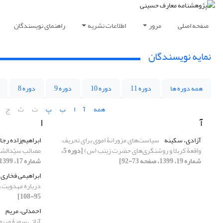
صفحه اصلی
مرور
اطلاعات نشریه
راهنمای نویسندگان
نمایه نویسندگان
همه دوره ها
دوره 11
دوره 10
دوره 9
دوره 8
همه
آ
ا
ب
پ
ت
ث
ج
آ
ا
آزادی، سکینه
سیاست‌های مزورانۀ اموی برای تحریف
ابراهیم‌زاده رجا
واقعۀ کربلا و روشنگری‌های حضرت زینب (س)
[دوره 5،
مصائب سیّدالشهد
شماره 19، 1399، صفحه 73-92]
شماره 17، 1399، صفحه 65-94]
ابراهیمی فخاری،
درباره مهدویت 
95-108]
احمدلی، مریم
س
آیاتی سورۀ مری