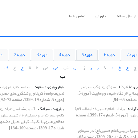
ارسال مقاله
داوران
تماس با ما
دوره 7
دوره 6
دوره 5
دوره 4
دوره 3
دوره 2
دو
چ
ح
خ
د
ذ
ر
ز
ژ
س
ش
ص
ض
ط
ظ
ع
غ
ف
ب
یی، غلامرضا
سوگواری و گریستن بر
باوان‌پوری، مسعود
سیاست‌های مزورانۀ 
ا(ع) از نگاه شیعه و وهابیت
[دوره 5،
تحریف واقعۀ کربلا و روشنگری‌های حضر
[دوره 5، شماره 19، 1399، صفحه 73-92]
 آزاده
بیانات امام حسین (علیه السلام)
بهاروند، سیامک
آسیب‌شناسی عزاداری 
وظهور
[دوره 5، شماره 17، 1399، صفحه
کلام حضرت امام خمینی(ره)، شهید مطهری(
معظم رهبری با تکنیک کیفی تحلیل مضمو
شماره 17، 1399، صفحه 109-134]
یرۀ تربیتی امام حسین(ع) در سیمای
م
[دوره 5، شماره 20، 1399، صفحه 65-