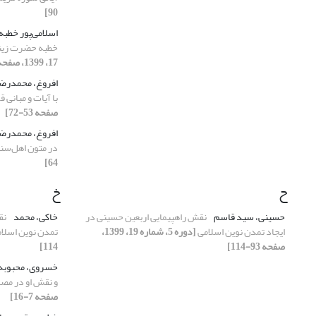
90]
اسلامی‌پور خطبه
خطبه حضرت زین
17، 1399، صفحه 7-26]
افروغ، محمدرض
با آیات و مبانی 
صفحه 53-72]
افروغ، محمدرض
در متون اهل‌س
64]
ح
خ
حسینی، سید قاسم
نقش راهپیمایی اربعین حسینی در
خاکی، محمد
نق
ایجاد تمدن نوین اسلامی
[دوره 5، شماره 19، 1399،
تمدن نوین اسلا
صفحه 93-114]
114]
خسروی، محبوبه
و نقش او در مصا
صفحه 7-16]