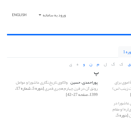
ورود به سامانه
ENGLISH
ره 1
ق
ک
گ
ل
م
ن
و
ه
ی
پ
اموی برای
پوراحمدی، حسین
واکاوی تاریخ‌نگاری عاشورا و عوامل
ت زینب (س)
رونق آن در قرن چهارم هجری قمری
[دوره 5، شماره 17،
1399، صفحه 27-42]
عاشورا در
ره) و مقام
ن
[دوره 5،