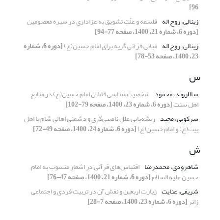
96]
زینالی، روح اله
فلسفه و علّتِ تشویق به عزاداری در سیره معصومین
[دوره 6، شماره 21، 1400، صفحه 77-94]
زینالی، روح اله
مبانی قرآنی گریه برای امام حسین(ع)
[دوره 6، شماره
23، 1400، صفحه 53-78]
س
سالاروند، محمود
شخصیت‌شناسی قاتلان امام حسین(ع) در منابع
اهل سنت
[دوره 6، شماره 23، 1400، صفحه 79-102]
سرکوبی، مجید
ریشه‌یابی علل ناصبی‌گری و دشمنی اهالی شام با اهل
بیت(ع) و امام حسین(ع)
[دوره 6، شماره 24، 1400، صفحه 49-72]
ش
شاهرودی، محمدرضا
اقتباس‌های قرآنی در اشعار منسوب به امام
حسین علیه السلام
[دوره 6، شماره 21، 1400، صفحه 47-76]
شریفی، عنایت
زیارت اربعین و نقش آن در تربیت فردی و اجتماعی
زائر
[دوره 6، شماره 23، 1400، صفحه 7-28]