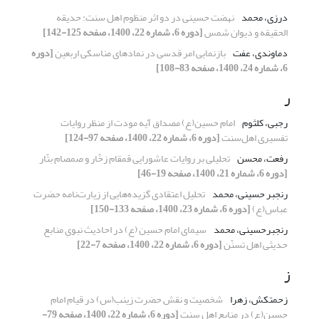
درزی، محمد
نهضت حسینی در دو اثر منظوم اهل سنت: حدیقه
الحقیقه و دیوان شمس
[دوره 6، شماره 22، 1400، صفحه 125-142]
دماوندی، عفت
بازنمایی امر قدسی در نمادهای مناسکی اربعین
[دوره
6، شماره 24، 1400، صفحه 83-108]
ر
رجبی، کلثوم
امام حسین(ع) مصداق آیه مودت از منظر روایات
تفسیری اهل‌سنت
[دوره 6، شماره 22، 1400، صفحه 97-124]
رفعت، محسن
تحلیلی بر روایات عاشورایی قمقام زخّار و صمصام بتّار
[دوره 6، شماره 21، 1400، صفحه 19-46]
رنجبر حسینی، محمد
تحلیل اعتقادی گزیده‌هایی از زیارت‌نامه حضرت
عباس(ع)
[دوره 6، شماره 23، 1400، صفحه 133-150]
رنجبرحسینی، محمد
سیمای امام حسین (ع) در احادیث نبویِ منابع
حدیثی اهل تسنّن
[دوره 6، شماره 22، 1400، صفحه 7-22]
ز
زحمتکش، زهرا
شخصیت و نقش حضرت زینب(س) در قیام امام
حسین(ع) در منابع اهل سنت
[دوره 6، شماره 22، 1400، صفحه 79-