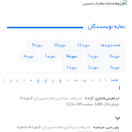
نمایه نویسندگان
همه دوره ها
دوره 11
دوره 10
دوره 9
دوره 8
دوره 7
دوره 6
دوره 5
دوره 4
دوره 3
دوره 2
دوره 1
همه
آ
ا
ب
پ
ت
ث
ج
چ
ح
خ
د
ذ
ر
ز
ژ
ا
ابراهیمی فخاری، آزاده
تحریفات عزاداری امام حسین(ع)
[دوره 6،
شماره 24، 1400، صفحه 109-124]
پ
پوررجبی، مرضیه
تحریفات عزاداری امام حسین(ع)
[دوره 6، شماره