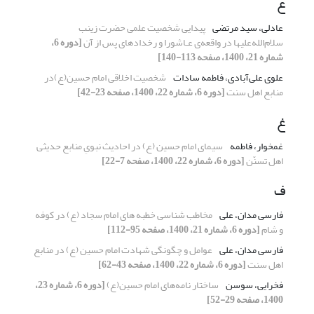
ع
عادلی، سید مرتضی
پیدایی شخصیت علمی حضرت زینب
سلام‌الله‌علیها در واقعه‌ی عـاشورا و رخدادهای پس از آن
[دوره 6،
شماره 21، 1400، صفحه 113-140]
علوی علی‌آبادی، فاطمه سادات
شخصیت اخلاقی امام حسین(ع)در
منابع اهل سنت
[دوره 6، شماره 22، 1400، صفحه 23-42]
غ
غمخوار، فاطمه
سیمای امام حسین (ع) در احادیث نبویِ منابع حدیثی
اهل تسنّن
[دوره 6، شماره 22، 1400، صفحه 7-22]
ف
فارسی مدان، علی
مخاطب ‌‌شناسی خطبه‌‌ های امام سجاد (ع) در کوفه
و شام
[دوره 6، شماره 21، 1400، صفحه 95-112]
فارسی مدان، علی
عوامل و چگونگی شهادت امام حسین (ع) در منابع
اهل سنت
[دوره 6، شماره 22، 1400، صفحه 43-62]
فخرایی، سوسن
ساختار نامه‌های امام حسین(ع)
[دوره 6، شماره 23،
1400، صفحه 29-52]