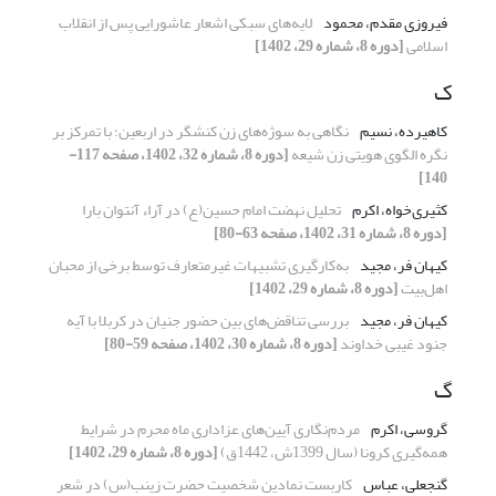
فیروزی مقدم، محمود
لایه‌های سبکی اشعار عاشورایی پس از انقلاب
اسلامی
[دوره 8، شماره 29، 1402]
ک
کاهیرده، نسیم
نگاهی به سوژه‌های زن کنشگر در اربعین؛ با تمرکز بر
نگره الگوی هویتی زن شیعه
[دوره 8، شماره 32، 1402، صفحه 117-
140]
کثیری‌خواه، اکرم
تحلیل نهضت امام حسین(ع) در آراء آنتوان بارا
[دوره 8، شماره 31، 1402، صفحه 63-80]
کیهان فر، مجید
به‌کارگیری تشبیهات غیرمتعارف توسط برخی از محبان
اهل‌بیت
[دوره 8، شماره 29، 1402]
کیهان فر، مجید
بررسی تناقض‌های بین حضور جنیان در کربلا با آیه
جنود غیبی خداوند
[دوره 8، شماره 30، 1402، صفحه 59-80]
گ
گروسی، اکرم
مردم‌نگاری آیین‌های عزاداری ماه محرم در شرایط
همه‌گیری کرونا (سال 1399ش، 1442ق)
[دوره 8، شماره 29، 1402]
گنجعلی، عباس
کاربست نمادین شخصیت حضرت زینب(س) در شعر