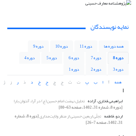
نمایه نویسندگان
همه دوره ها
دوره 11
دوره 10
دوره 9
دوره 8
دوره 7
دوره 6
دوره 5
دوره 4
دوره 3
دوره 2
دوره 1
همه
آ
ا
ب
پ
ت
ث
ج
چ
ح
خ
د
ذ
ر
ز
ژ
ا
ابراهیمی فخاری، آزاده
تحلیل نهضت امام حسین(ع) در آراء آنتوان بارا
[دوره 8، شماره 31، 1402، صفحه 63-80]
اردو، فاطمه
تجلّی اربعین حسینی از منظر ولایت‌مداری
[دوره 8، شماره
31، 1402، صفحه 7-26]
ب